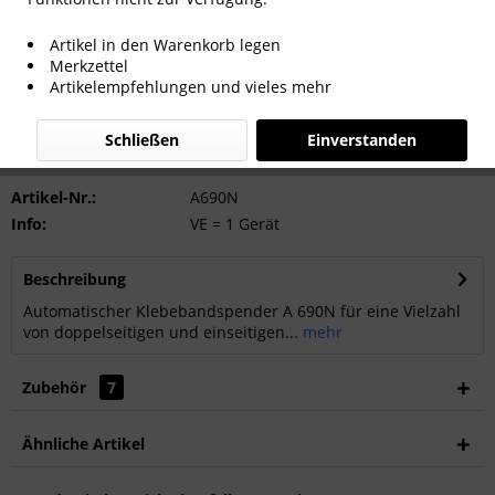
Artikel in den Warenkorb legen
Merkzettel
Artikelempfehlungen und vieles mehr
Anfragen
Schließen
Einverstanden
Artikel-Nr.:
A690N
Info:
VE = 1 Gerät
Beschreibung
Automatischer Klebebandspender A 690N für eine Vielzahl
von doppelseitigen und einseitigen...
mehr
Zubehör
7
Ähnliche Artikel