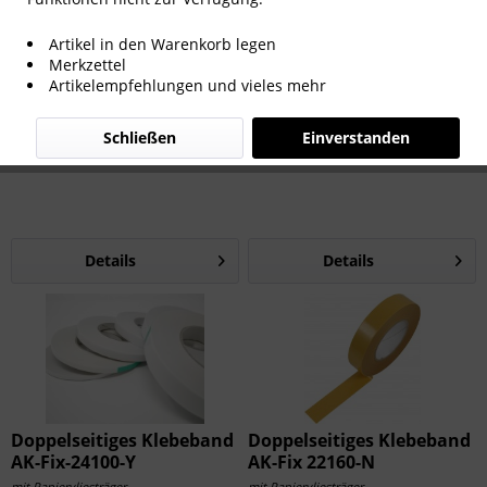
Artikel in den Warenkorb legen
Merkzettel
Artikelempfehlungen und vieles mehr
AFL-2509-TS Fingerlift
Doppelseitiges Klebeband
Klebeband 500 m
AK-Fix-24130-Y
Schließen
Einverstanden
Mit überstehendem Abdeckpapier
mit Papiervliesträger
Details
Details
Doppelseitiges Klebeband
Doppelseitiges Klebeband
AK-Fix-24100-Y
AK-Fix 22160-N
mit Papiervliesträger
mit Papiervliesträger