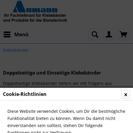
Menü
Klebebänder
Doppelseitige und Einseitige Klebebänder
Doppelseitige Klebebänder liefern wir mit Trägern aus
Papiervlies, Folie, Gewebe, Schaumstoff oder auch als reine
Cookie-Richtlinien
Transferkleber. Abhängig von dem jeweiligen Einsatzgebiet
liefern...
mehr erfahren »
Diese Website verwendet Cookies, um Dir die bestmögliche
Funktionalität bieten zu können. Wenn Du damit nicht
einverstanden sein solltest, stehen Dir folgende
Funktionen nicht zur Verfügung: