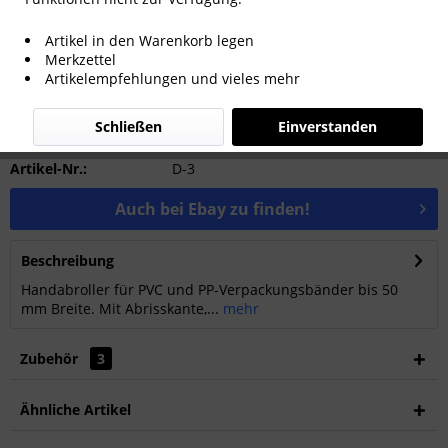
Artikel in den Warenkorb legen
Merkzettel
Artikelempfehlungen und vieles mehr
Anfragen
Schließen
Einverstanden
Artikel-Nr.:
D-3
Auch bei Ebay zu finden!
Beschreibung
Handabroller für PVC und PP-Verpackungsbänder bis 50
mm Breite. Mit Abrisskante,...
mehr
Zubehör
3
Ähnliche Artikel