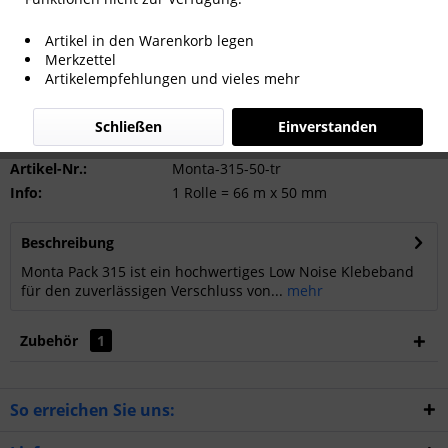
Artikel in den Warenkorb legen
Merkzettel
Artikelempfehlungen und vieles mehr
Anfragen
Schließen
Einverstanden
Artikel-Nr.:
Monta-315-50-tr
Info:
1 Rolle = 66 m x 50 mm
Beschreibung
Monta Pack 315 ist ein hochwertiges Low Noise Klebeband
für den zuverlässigen Verschluss von...
mehr
Zubehör
1
So erreichen Sie uns: