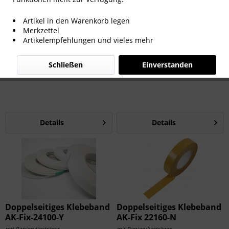
Artikel in den Warenkorb legen
Merkzettel
Artikelempfehlungen und vieles mehr
AFL-2509-TS Fingerlift
Doppelseitiges Klebeband
Klebeband 500 m
AK-Fix-24130-Y
Schließen
Einverstanden
Mit überstehendem Abdeckpapier
mit Papiervliesträger
Details
Details
Doppelseitiges Klebeband
Doppelseitiges Klebeband
AK-Fix-24100-Y
AK-Fix 22160-N
mit Papiervliesträger
mit Papiervliesträger