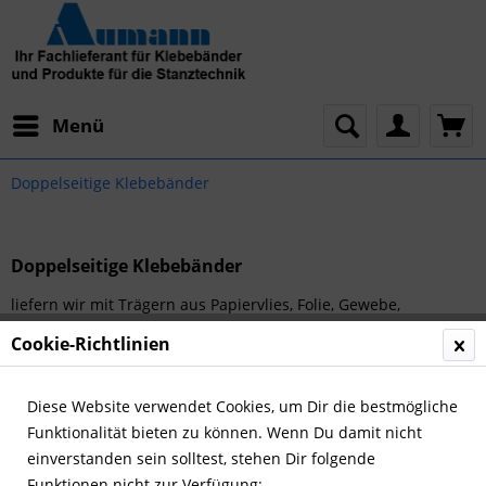
Menü
Doppelseitige Klebebänder
Doppelseitige Klebebänder
liefern wir mit Trägern aus Papiervlies, Folie, Gewebe,
Schaumstoff oder auch als reine Transferkleber. Abhängig von
Cookie-Richtlinien
dem jeweiligen Einsatzgebiet liefern wir die Produkte mit
Klebstoffen auf...
mehr erfahren »
Diese Website verwendet Cookies, um Dir die bestmögliche
Funktionalität bieten zu können. Wenn Du damit nicht
einverstanden sein solltest, stehen Dir folgende
Funktionen nicht zur Verfügung: