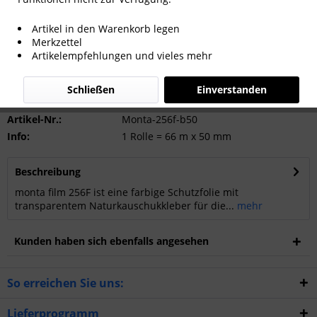
Artikel in den Warenkorb legen
Merkzettel
Artikelempfehlungen und vieles mehr
Anfragen
Schließen
Einverstanden
Artikel-Nr.:
Monta-256f-b50
Info:
1 Rolle = 66 m x 50 mm
Beschreibung
monta film 256F ist eine farbige Schutzfolie mit
transparentem Naturkauschukkleber für die...
mehr
Kunden haben sich ebenfalls angesehen
So erreichen Sie uns:
Lieferprogramm