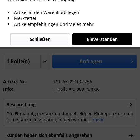
Artikel in den Warenkorb legen
Merkzettel
Artikelempfehlungen und vieles mehr
Durchmesser:
Schließen
Einverstanden
Anfragen
Artikel-Nr.:
FST-AK-2210G-25A
Info:
1 Rolle = 5.000 Punkte
Beschreibung
Die Einbahnig gestanzten doppelseitigen Klebepunkte, auch
Formstanzteile genannt, haben wir mit...
mehr
Kunden haben sich ebenfalls angesehen