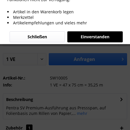
Artikel in den Warenkorb legen
Merkzettel
Artikelempfehlungen und vieles mehr
Kanalbreite x Kanalhöhe:
Schließen
Einverstanden
Anfragen
Artikel-Nr.:
SW10005
Info:
1 VE = 47 x 75 cm = 35,25 m
Beschreibung
Pentra SV Premium-Ausführung aus Pressspan, auf
Folienbasis zum Rillen von Papier,...
mehr
Zubehör
1