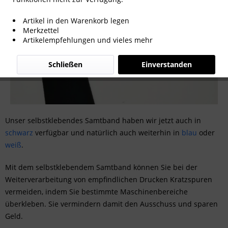
Artikel in den Warenkorb legen
Merkzettel
Artikelempfehlungen und vieles mehr
Schließen
Einverstanden
Unser selbstklebendes Samtband haben wir jetzt auch in
schwarz
verfügbar und natürlich auch weiterhin in
blau
oder
weiß
.
Mit dem selbstklebendem Samtband können Sie bei der
Weiterverarbeitung von empfindlichen Drucken Kratzspuren
vermeiden, indem Sie bestimmte Maschinenbereiche
überkleben. Sie vermindern damit den Ausschuss und sparen
Geld.