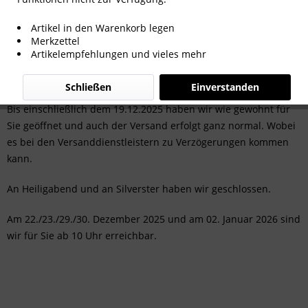
Artikel in den Warenkorb legen
Merkzettel
Artikelempfehlungen und vieles mehr
Ab dem 22.12.25
Schließen
Einverstanden
Bis einschließlich dem 19.12.2025 haben wir wie gewohnt für
Sie geöffnet und auch der Versand erfolgt ganz normal. Wobei
es bei den Versanddienstleistern zu Verzögerungen kommen
kann.
An Heiligabend und an Silverster haben wir geschlossen.
Am 22./23./29./30. Dezember 2025 und am 02. Januar 2026 sind
wir für Sie ab 10 Uhr erreichbar.