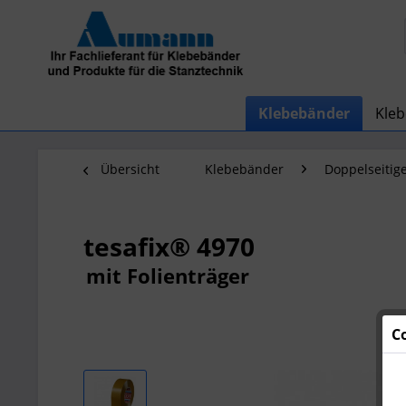
Klebebänder
Kle
Übersicht
Klebebänder
Doppelseitig
tesafix® 4970
mit Folienträger
C