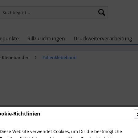
bepunkte
Rillzurichtungen
Druckweiterverarbeitung
e Klebebänder
Folienklebeband
ookie-Richtlinien
Diese Website verwendet Cookies, um Dir die bestmögliche
Breite: