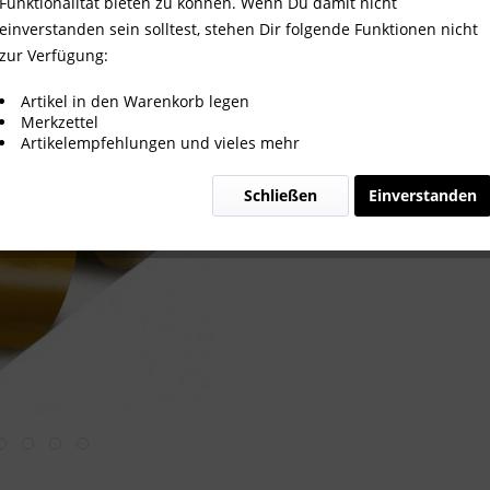
Funktionalität bieten zu können. Wenn Du damit nicht
einverstanden sein solltest, stehen Dir folgende Funktionen nicht
zur Verfügung:
Artikel in den Warenkorb legen
Merkzettel
Artikelempfehlungen und vieles mehr
Artikel-Nr.:
Info:
Schließen
Einverstanden