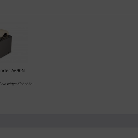
ender A690N
 einseitige Klebebänder