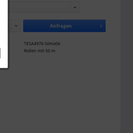
Anfragen
TESA4970-50mx06
Rollen mit 50 m