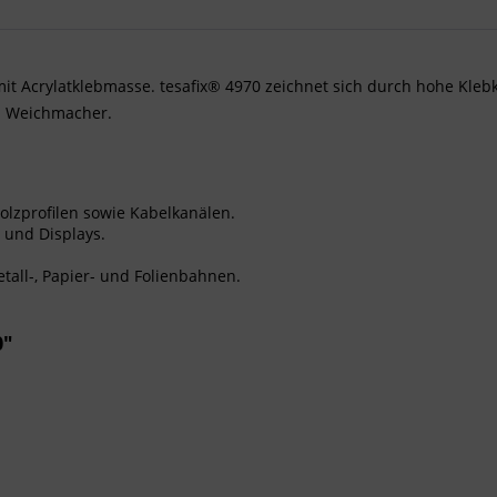
it Acrylatklebmasse. tesafix® 4970 zeichnet sich durch hohe Klebkr
n Weichmacher.
olzprofilen sowie Kabelkanälen.
 und Displays.
tall-, Papier- und Folienbahnen.
0"