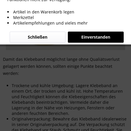
Artikel in den Warenkorb legen
Merkzettel
Artikelempfehlungen und vieles mehr
Schließen
Einverstanden
Damit das Klebeband möglichst lange ohne Qualiätsverlust
gelagert werden können, sollten einige Punkte beachtet
werden:
Trockene und kühle Umgebung: Lagere Klebeband an
einem Ort, der trocken und kühl ist. Hohe Temperaturen
und Feuchtigkeit können die Klebeeigenschaften des
Klebebands beeinträchtigen. Vermeide daher die
Lagerung in der Nähe von Heizungen, Fenstern oder
anderen feuchten Bereichen.
Originalverpackung: Bewahre das Klebeband idealerweise
in seiner Originalverpackung auf. Die Verpackung schützt
das Klebeband vor Staub, Schmutz und Feuchtigkeit. Sie