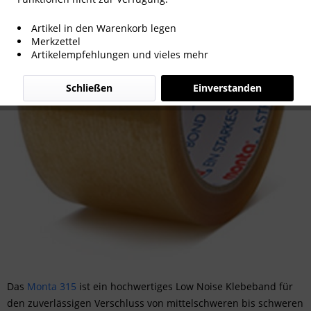
Artikel in den Warenkorb legen
Merkzettel
Artikelempfehlungen und vieles mehr
Schließen
Einverstanden
Das
Monta 315
ist ein hochwertiges Low Noise Klebeband für
den zuverlässigen Verschluss von mittelschweren bis schweren